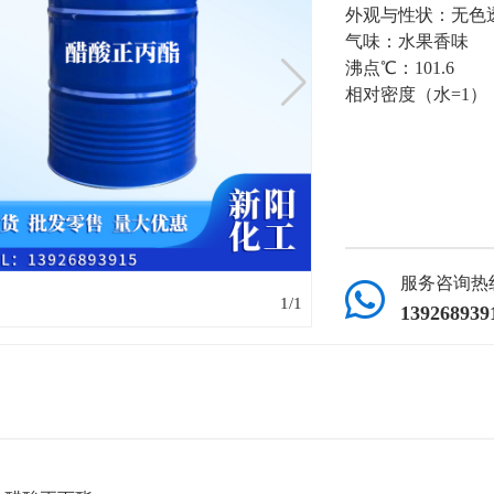
外观与性状：无色
气味：水果香味
沸点℃：101.6
相对密度（水=1）：g
服务咨询热

1
/
1
139268939
：