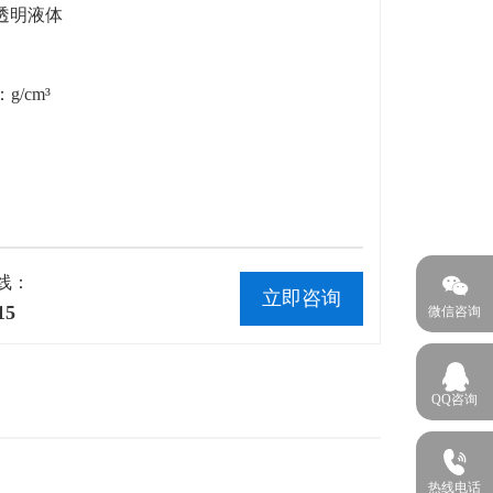
透明液体
/cm³

线：
立即咨询
15
微信咨询

QQ咨询

热线电话