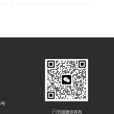
6号

扫描微信咨询