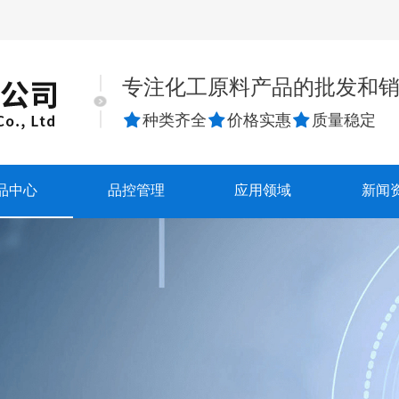
专注化工原料产品的批发和

种类齐全

价格实惠

质量稳定
品中心
品控管理
应用领域
新闻