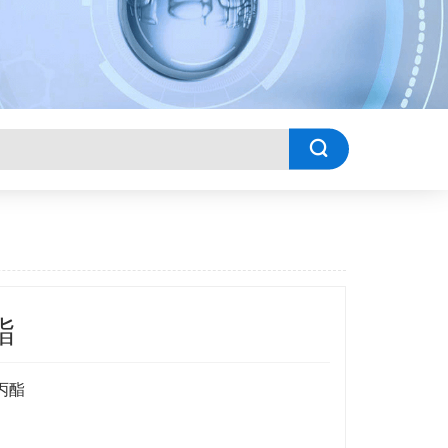

酯
丙酯