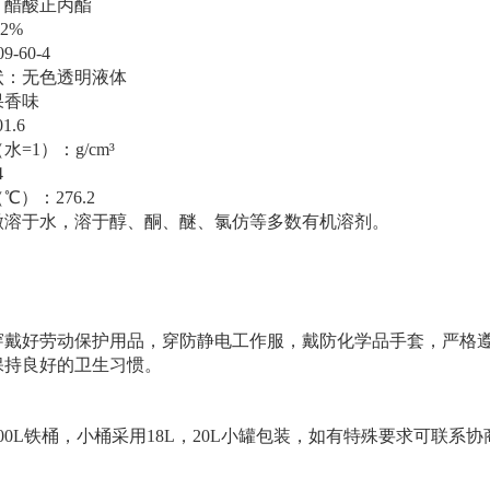
：醋酸正丙酯
2%
-60-4
状：无色透明液体
果香味
1.6
=1）：g/cm³
4
）：276.2
微溶于水，溶于醇、酮、醚、氯仿等多数有机溶剂。
穿戴好劳动保护用品，穿防静电工作服，戴防化学品手套，严格
保持良好的卫生习惯。
：
00L铁桶，小桶采用18L，20L小罐包装，如有特殊要求可联系
：