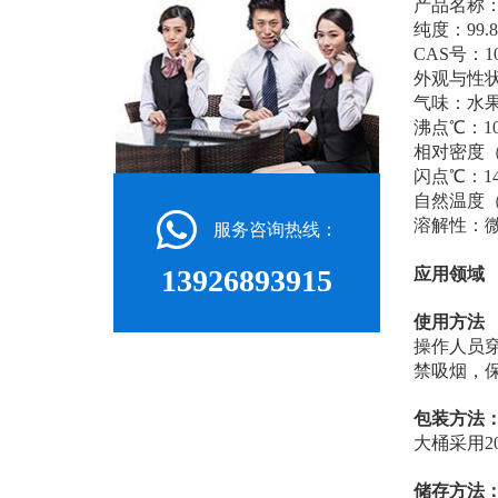
产品名称
纯度：99.8
CAS号：109
外观与性
气味：水
沸点℃：10
相对密度（水
闪点℃：1
自然温度（℃

溶解性：
服务咨询热线：
13926893915
应用领域
使用方法
操作人员
禁吸烟，
包装方法
大桶采用2
储存方法